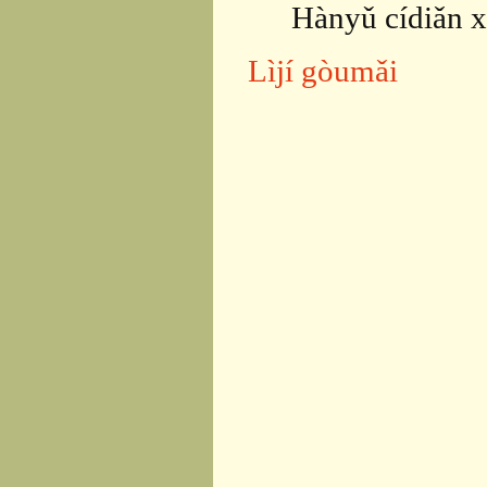
Hànyǔ cídiǎn x
Lìjí gòumǎi