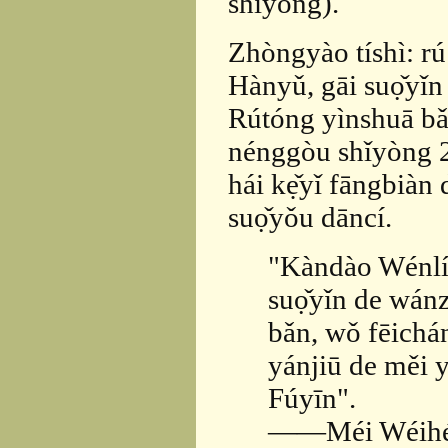
shǐyòng).
Zhòngyào tíshì: rú
Hànyǔ, gāi suọ̌yǐ
Rútóng yìnshuā bǎ
nénggòu shǐyòng 
hái kẹ̌yǐ fāngbià
suọ̌yǒu dāncí.
"Kàndào Wénlín
suọ̌yǐn de wán
bǎn, wǒ fēichá
yánjiū de měi y
Fúyīn".
——Méi Wéihéng