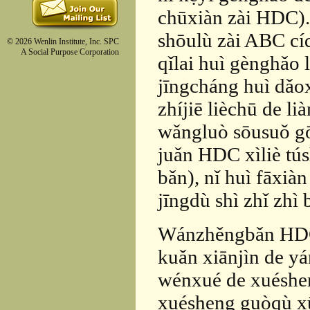
chūxiàn zài HDC)
shōulù zài ABC cí
© 2026 Wenlin Institute, Inc. SPC
A Social Purpose Corporation
qǐlai huì gènghǎo
jīngcháng huì dǎo
zhíjiē lièchū de l
wǎngluò sōusuǒ gō
juǎn HDC xìliè tús
bǎn), nǐ huì fāxià
jīngdù shì zhǐ zhì 
Wánzhěngbǎn HDC s
kuǎn xiānjìn de y
wénxué de xuéshen
xuésheng guòqù xūy