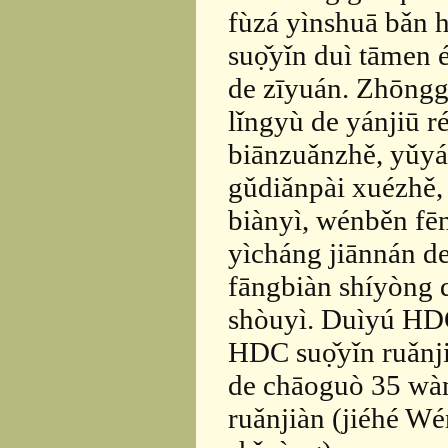
fùzá yìnshuā bǎn
suọ̌yǐn duì tāmen 
de zīyuán. Zhōnggu
lǐngyù de yánjiū r
biānzuǎnzhě, yǔyá
gǔdiǎnpài xuézhě, 
biànyì, wénběn fē
yìcháng jiānnán d
fāngbiàn shíyòng 
shòuyì. Duìyú HD
HDC suọ̌yǐn ruǎnji
de chāoguò 35 wàn
ruǎnjiàn (jiéhé Wé