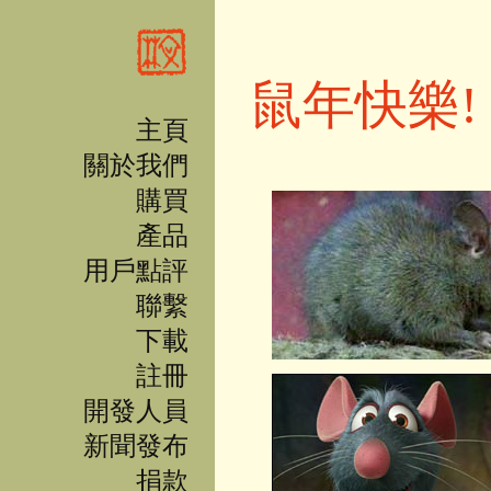
移至主內容
鼠年快樂!
主頁
關於我們
購買
產品
用戶點評
聯繫
下載
註冊
開發人員
新聞發布
捐款