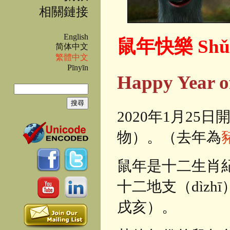
相關鏈接
English
鼠年快樂 Shǔni
简体中文
繁體中文
Pīnyīn
Happy Year 
搜尋
搜尋表單
2020年1月25日
物）。（去年為
鼠年是十二生肖
十二地支（dìz
戌亥）。