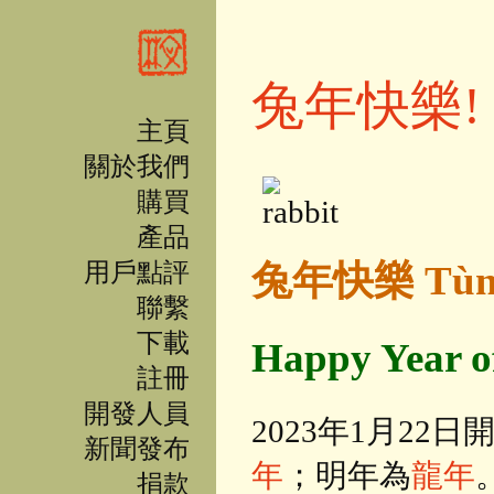
移至主內容
兔年快樂!
主頁
關於我們
購買
產品
兔年快樂 Tùniá
用戶點評
聯繫
下載
Happy Year 
註冊
開發人員
2023年1月22日
新聞發布
年
；明年為
龍年
捐款