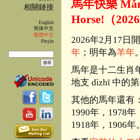
馬年快樂 Mǎnián
相關鏈接
Horse!（20
English
简体中文
繁體中文
2026年2月17日
Pīnyīn
年
；明年為
羊年
搜尋
搜尋表單
馬年是十二生肖
地支 dìzhī
其他的馬年還有：20
1990年，1978年
1918年，1906年