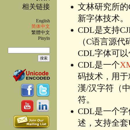
文林研究所的
相关链接
新字体技术。
English
简体中文
CDL是支持C
繁體中文
Pīnyīn
（C语言源代
搜索
CDL字体可
搜索表单
CDL是一个
X
码技术，用于
漢/汉字符（
符。
CDL是一个
述，支持全套Un