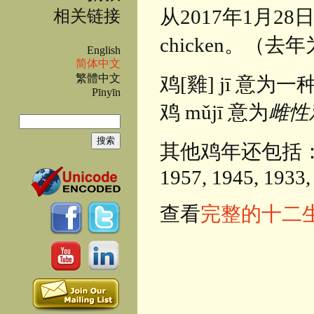
从2017年1月28日起便
相关链接
chicken。（去年
English
简体中文
繁體中文
鸡[雞] jī 意为
Pīnyīn
鸡 mǔjī 意为
雌性
搜索
搜索表单
其他鸡年还包括：2029, 
1957, 1945, 1933,
查看
完整的十二