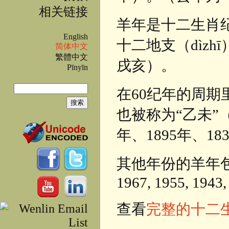
相关链接
羊年是十二生肖
English
十二地支（dìz
简体中文
繁體中文
戌亥）。
Pīnyīn
搜索
在60纪年的周期里
搜索表单
也被称为“乙未”（
年、1895年、18
其他年份的羊年包括：202
1967, 1955, 1943,
查看
完整的十二