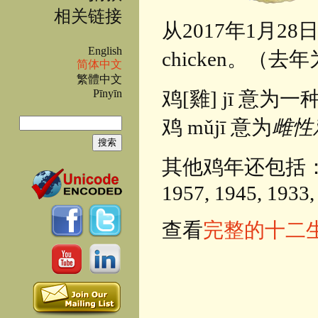
相关链接
从2017年1月28日起便
English
chicken。（去年
简体中文
繁體中文
Pīnyīn
鸡[雞] jī 意为
搜索
鸡 mǔjī 意为
雌性
搜索表单
其他鸡年还包括：2029, 
1957, 1945, 1933,
查看
完整的十二