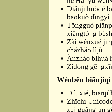
hé Hànyǔ wén
Diǎnjī huòdé b
bāokuò dìngyì 
Tōngguò piānp
xiāngtóng bùsh
Zài wénxué jīn
cházhǎo lìjù
Ànzhào bǐhuà h
Zìdòng gēngxīn
Wénběn biānjíqì
Dú, xiě, biānj
Zhīchí Unicode
zuì guǎngfàn g