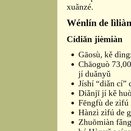
xuǎnzé.
Wénlín de lìlià
Cídiǎn jièmiàn
Gāosù, kě dìng
Chāoguò 73,000
jí duǎnyǔ
Jíshí “diǎn cí”
Diǎnjī jí kě hu
Fēngfù de zìfú
Hànzì zìfú de g
Zhuōmiàn fǎng