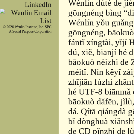
Wénlín dútè de jiè
gōngnéng bìng “diǎ
Wénlín yǒu guǎngf
© 2026 Wenlin Institute, Inc. SPC
gōngnéng, bāokuò H
A Social Purpose Corporation
fántǐ xíngtài, yǐjí
dú, xiě, biānjí h
bāokuò nèizhì de
méitǐ. Nín kěyǐ z
zhījiān fùzhì zhā
hé UTF-8 biānmǎ d
bāokuò dǎfēn, jìlù
dá. Qítā qiángdà 
bǐ dònghuà xiǎnshì
de CD pǐnzhì de l