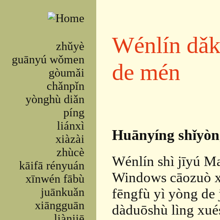
Skip to main content
Wénlín dǎ
zhǔyè
guānyú wǒmen
de mén
gòumǎi
chǎnpǐn
yònghù diǎn
píng
liánxì
Huānyíng shǐyòn
xiàzài
zhùcè
Wénlín shì jīyú M
kāifā rényuán
Windows cāozuò xì
xīnwén fābù
fēngfù yì yòng de j
juānkuǎn
xiāngguān
dàduōshù lìng xué
liànjiē