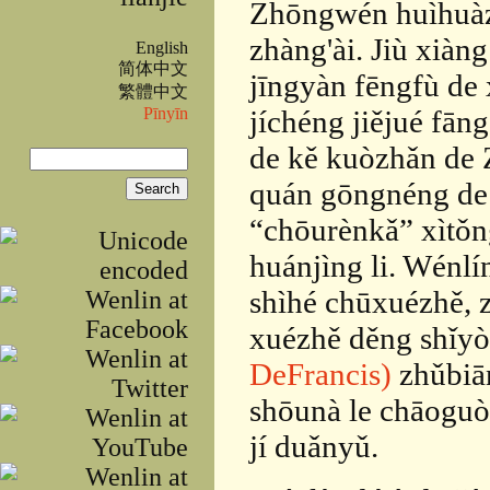
Zhōngwén huìhuàz
zhàng'ài. Jiù xiàng
English
简体中文
jīngyàn fēngfù de
繁體中文
jíchéng jiějué fāng
Pīnyīn
de kě kuòzhǎn de 
Search
Search form
quán gōngnéng de 
“chōurènkǎ” xìtǒn
huánjìng li. Wénl
shìhé chūxuézhě,
xuézhě děng shǐy
DeFrancis)
zhǔbiā
shōunà le chāoguò
jí duǎnyǔ.