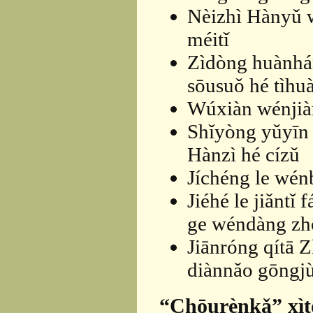
Nèizhì Hànyǔ 
méitǐ
Zìdòng huànháng
sōusuǒ hé tìhu
Wúxiàn wénjià
Shǐyòng yǔyīn 
Hànzì hé cízǔ
Jíchéng le wénb
Jiéhé le jiǎntǐ 
ge wéndàng z
Jiānróng qítā 
diànnǎo gōngj
“Chōurènkǎ” xìt