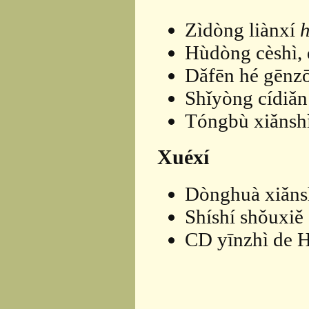
Zìdòng liànxí
Hùdòng cèshì, 
Dǎfēn hé gēnz
Shǐyòng cídiǎn 
Tóngbù xiǎnshì
Xuéxí
Dònghuà xiǎnsh
Shíshí shǒuxiě 
CD yīnzhì de H